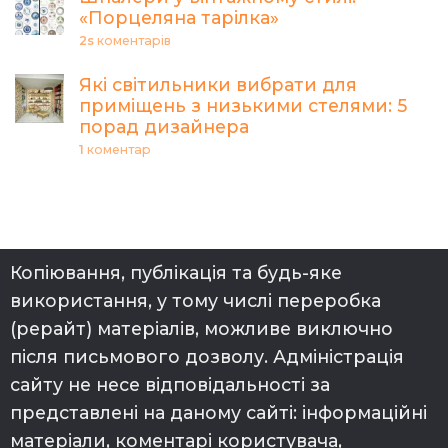
«Порцеляна тарілка»
2s
коментарів
Які світильники вибрати для
приміщень з низькими стелями: 5
порад дизайнера
1
коментар
Копіювання, публікація та будь-яке
використання, у тому числі переробка
(рерайт) матеріалів, можливе виключно
після письмового дозволу. Адміністрація
сайту не несе відповідальності за
представлені на даному сайті: інформаційні
матеріали, коментарі користувача,