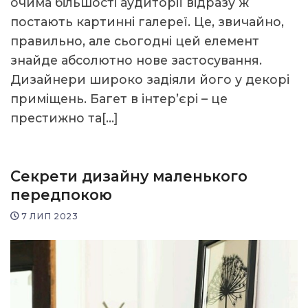
очима більшості аудиторії відразу ж
постають картинні галереї. Це, звичайно,
правильно, але сьогодні цей елемент
знайде абсолютно нове застосування.
Дизайнери широко задіяли його у декорі
приміщень. Багет в інтер’єрі – це
престижно та[…]
Секрети дизайну маленького
передпокою
7 ЛИП 2023