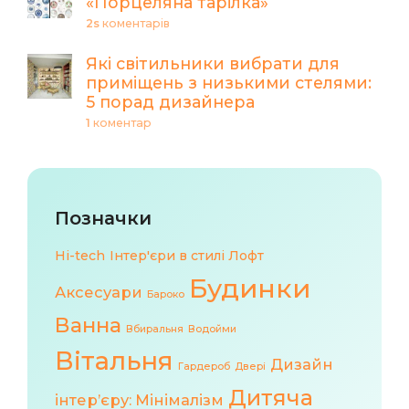
«Порцеляна тарілка»
2s
коментарів
Які світильники вибрати для
приміщень з низькими стелями:
5 порад дизайнера
1
коментар
Позначки
Hi-tech
Інтер'єри в стилі Лофт
Будинки
Аксесуари
Бароко
Ванна
Вбиральня
Водойми
Вітальня
Дизайн
Гардероб
Двері
Дитяча
інтер’єру: Мінімалізм