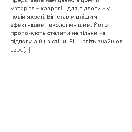
представив нам давно відомий
матеріал – ковролін для підлоги – у
новій якості. Він став міцнішим,
ефектнішим і екологічнішим. Його
пропонують стелити не тільки на
підлогу, а й на стіни. Він навіть знайшов
своє[…]