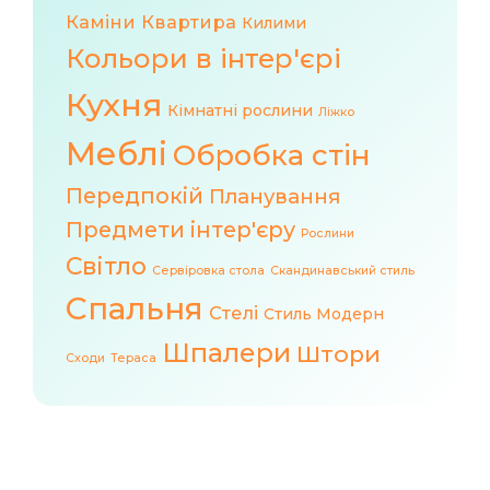
Каміни
Квартира
Килими
Кольори в інтер'єрі
Кухня
Кімнатні рослини
Ліжко
Меблі
Обробка стін
Передпокій
Планування
Предмети інтер'єру
Рослини
Світло
Сервіровка стола
Скандинавський стиль
Спальня
Стелі
Стиль Модерн
Шпалери
Штори
Сходи
Тераса