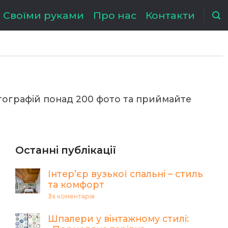
Своїми руками
Про нас
Контакти
отографій понад 200 фото та приймайте
Останні публікації
Інтер’єр вузької спальні – стиль
та комфорт
3s
коментарів
Шпалери у вінтажному стилі: