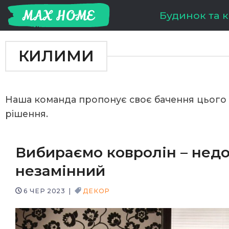
Skip
Будинок та 
to
content
КИЛИМИ
Наша команда пропонує своє бачення цього п
рішення.
Вибираємо ковролін – недо
незамінний
6 ЧЕР 2023
|
ДЕКОР