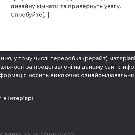
дизайну кімнати та привернуть увагу.
Спробуйте[…]
ання, у тому числі переробка (рерайт) матері
дальності за представлені на даному сайті: інф
інформація носить виключно ознайомлювальний 
 в інтерʼєрі
ОЛІТИКА КОНФІДЕНЦІЙНОСТІ