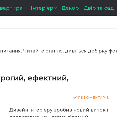
квартира
Інтер’єр
Декор
Двір та сад
итання. Читайте статтю, дивіться добірку ф
рогий, ефектний,
11S
КОМЕНТАРІВ
Дизайн інтер’єру зробив новий виток і