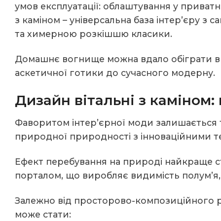
умов експлуатації: облаштування у приватн
з каміном – універсальна база інтер’єру з
та химерною розкішшю класики.
Домашнє вогнище можна вдало обіграти в б
аскетичної готики до сучасного модерну.
Дизайн вітальні з каміном:
Фаворитом інтер’єрної моди залишається 
природної природності з інноваційними т
Ефект перебування на природі найкраще с
порталом, що виробляє видимість полум’я, 
Залежно від просторово-композиційного 
може стати: