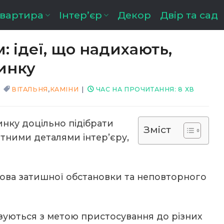
квартира
Інтер’єр
Декор
Двір та сад
: ідеї, що надихають,
инку
ВІТАЛЬНЯ
,
КАМІНИ
|
ЧАС НА ПРОЧИТАННЯ:
8
ХВ
нку доцільно підібрати
Зміст
тними деталями інтер’єру,
снова затишної обстановки та неповторного
ізуються з метою пристосування до різних