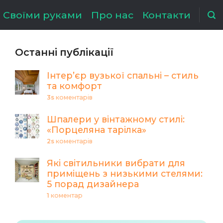
Своїми руками
Про нас
Контакти
Останні публікації
Інтер’єр вузької спальні – стиль
та комфорт
3s
коментарів
Шпалери у вінтажному стилі:
«Порцеляна тарілка»
2s
коментарів
Які світильники вибрати для
приміщень з низькими стелями:
5 порад дизайнера
1
коментар