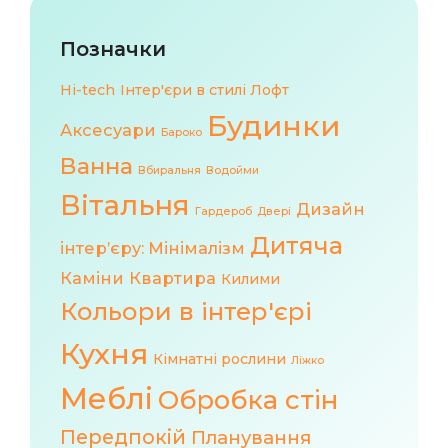
Позначки
Hi-tech
Інтер'єри в стилі Лофт
Будинки
Аксесуари
Бароко
Ванна
Вбиральня
Водойми
Вітальня
Дизайн
Гардероб
Двері
Дитяча
інтер’єру: Мінімалізм
Каміни
Квартира
Килими
Кольори в інтер'єрі
Кухня
Кімнатні рослини
Ліжко
Меблі
Обробка стін
Передпокій
Планування