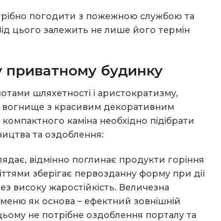
отрібно погодити з пожежною службою та
ід цього залежить не лише його термін
 у приватному будинку
отами шляхетності і аристократизму,
є вогнище з красивим декоративним
компактного каміна необхідно підібрати
ництва та оздоблення:
ядає, відмінно поглинає продукти горіння
іттями зберігає первозданну форму при дії
ез високу жаростійкість. Величезна
меню як основа – ефектний зовнішній
цьому не потрібне оздоблення порталу та