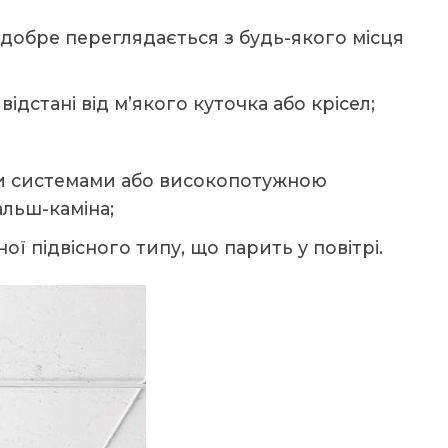
 добре переглядається з будь-якого місця
відстані від м’якого куточка або крісел;
ми системами або високопотужною
льш-каміна;
ї підвісного типу, що парить у повітрі.