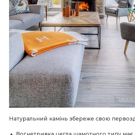
Натуральний камінь збереже свою первоз
Вогнетривка цегла шамотного типу має г