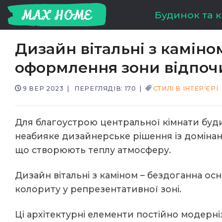
Skip
Будинок та 
to
content
Дизайн вітальні з каміном
оформлення зони відпоч
9 ВЕР 2023
|
ПЕРЕГЛЯДІВ: 170
|
СТИЛІ В ІНТЕР’ЄРІ
Для благоустрою центральної кімнати буди
неабияке дизайнерське рішення із домінан
що створюють теплу атмосферу.
Дизайн вітальні з каміном – бездоганна о
колориту у репрезентативної зоні.
Ці архітектурні елементи постійно модерн