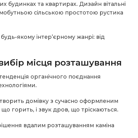
их будинках та квартирах. Дизайн вітальні
 самобутньою сільською простотою рустика
удь-якому інтер’єрному жанрі: від
 вибір місця розташування
тенденція органічного поєднання
ехнологіями.
творить домівку з сучасно оформленим
що горить, і звук дров, що тріскаються.
рішення вдалим розташуванням каміна