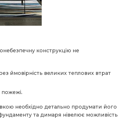
жонебезпечну конструкцію не
через ймовірність великих теплових втрат
 пожежі.
мівкою необхідно детально продумати його
 фундаменту та димаря нівелює можливість