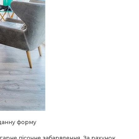
данну форму
арне пісочне забарвлення. За рахунок