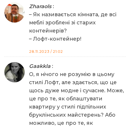
Zharaols
:
– Як називається кімната, де всі
меблі зроблені зі старих
контейнерів?
– Лофт-контейнер!
28.11.2023 / 21:02
Gaakkla
:
О, я нічого не розумію в цьому
стилі Лофт, але здається, що це
щось дуже модне і сучасне. Може,
це про те, як облаштувати
квартиру у стилі підпільних
бруклінських майстерень? Або
можливо, це про те, як