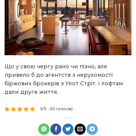
Що у свою чергу рано чи пізно, але
привело б до агентств з нерухомості
біржових брокерів з Улот Стріт. І лофтам
дали друге життя.
5/5 - (10 голосів)