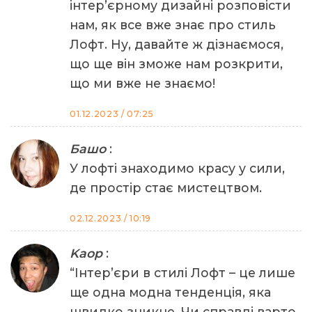
інтер’єрному дизайні розповісти
нам, як все вже знає про стиль
Лофт. Ну, давайте ж дізнаємося,
що ще він зможе нам розкрити,
що ми вже не знаємо!
01.12.2023 / 07:25
Башо
:
У лофті знаходимо красу у сили,
де простір стає мистецтвом.
02.12.2023 / 10:19
Kaop
:
“Інтер’єри в стилі Лофт – це лише
ще одна модна тенденція, яка
швидко зникне. Чи справді варто