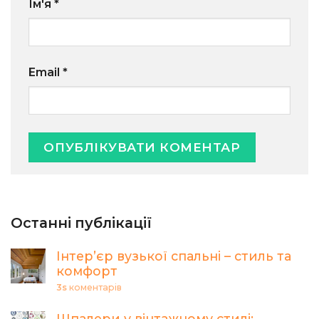
Ім'я
*
Email
*
Останні публікації
Інтер’єр вузької спальні – стиль та
комфорт
3s
коментарів
Шпалери у вінтажному стилі: