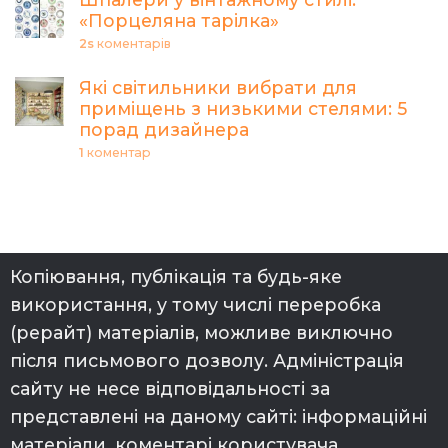
«Порцеляна тарілка»
2s
коментарів
Які світильники вибрати для
приміщень з низькими стелями: 5
порад дизайнера
1
коментар
Копіювання, публікація та будь-яке
використання, у тому числі переробка
(рерайт) матеріалів, можливе виключно
після письмового дозволу. Адміністрація
сайту не несе відповідальності за
представлені на даному сайті: інформаційні
матеріали, коментарі користувача,