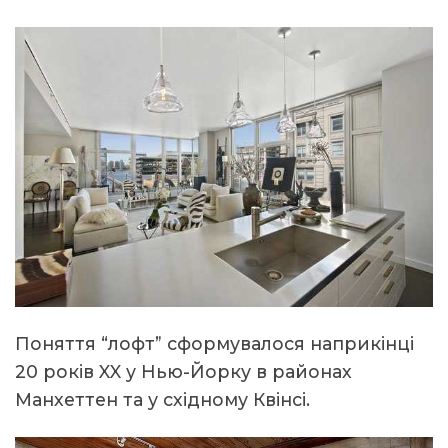
Поняття “лофт” сформувалося наприкінці
20 років XX у Нью-Йорку в районах
Манхеттен та у східному Квінсі.