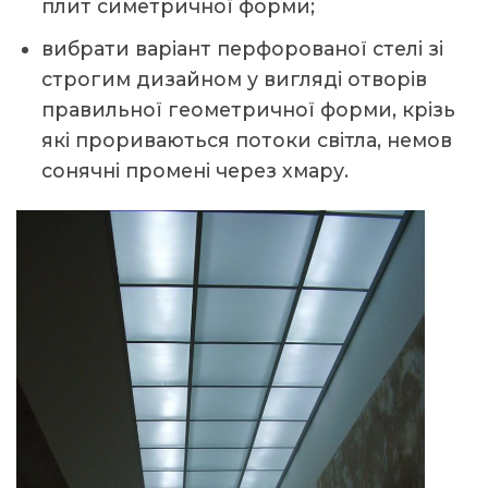
плит симетричної форми;
вибрати варіант перфорованої стелі зі
строгим дизайном у вигляді отворів
правильної геометричної форми, крізь
які прориваються потоки світла, немов
сонячні промені через хмару.