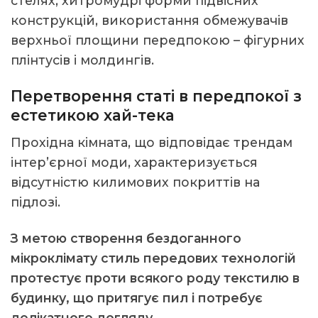
стелях, хитромудрі форми підвісних
конструкцій, використання обмежувачів
верхньої площини передпокою – фігурних
плінтусів і молдингів.
Перетворення статі в передпокої з
естетикою хай-тека
Прохідна кімната, що відповідає трендам
інтер’єрної моди, характеризується
відсутністю килимових покриттів на
підлозі.
З метою створення бездоганного
мікроклімату стиль передових технологій
протестує проти всякого роду текстилю в
будинку, що притягує пил і потребує
делікатного догляду.