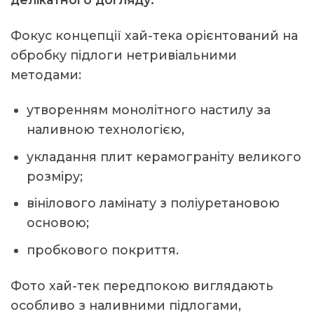
Фокус концепції хай-тека орієнтований на
обробку підлоги нетривіальними
методами:
утворенням монолітного настилу за
наливною технологією,
укладання плит керамограніту великого
розміру;
вінілового ламінату з поліуретановою
основою;
пробкового покриття.
Фото хай-тек передпокою виглядають
особливо з наливними підлогами,