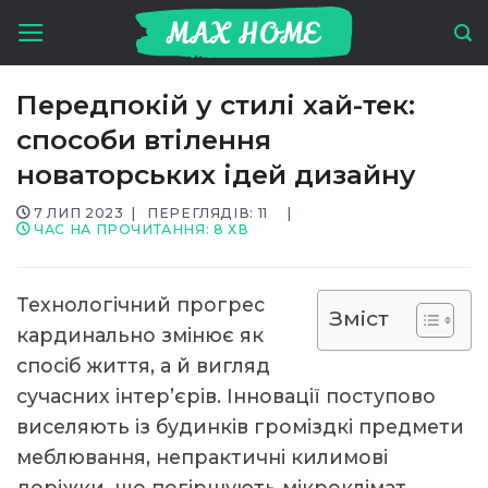
Skip
to
content
Передпокій у стилі хай-тек:
способи втілення
новаторських ідей дизайну
7 ЛИП 2023
|
ПЕРЕГЛЯДІВ: 11
|
ЧАС НА ПРОЧИТАННЯ:
8
ХВ
Технологічний прогрес
Зміст
кардинально змінює як
спосіб життя, а й вигляд
сучасних інтер’єрів. Інновації поступово
виселяють із будинків громіздкі предмети
меблювання, непрактичні килимові
доріжки, що погіршують мікроклімат